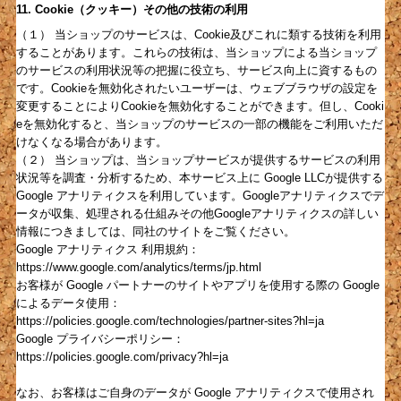
11. Cookie（クッキー）その他の技術の利用
（１） 当ショップのサービスは、Cookie及びこれに類する技術を利用
することがあります。これらの技術は、当ショップによる当ショップ
のサービスの利用状況等の把握に役立ち、サービス向上に資するもの
です。Cookieを無効化されたいユーザーは、ウェブブラウザの設定を
変更することによりCookieを無効化することができます。但し、Cooki
eを無効化すると、当ショップのサービスの一部の機能をご利用いただ
けなくなる場合があります。
（２） 当ショップは、当ショップサービスが提供するサービスの利用
状況等を調査・分析するため、本サービス上に Google LLCが提供する
Google アナリティクスを利用しています。Googleアナリティクスでデ
ータが収集、処理される仕組みその他Googleアナリティクスの詳しい
情報につきましては、同社のサイトをご覧ください。
Google アナリティクス 利用規約：
https://www.google.com/analytics/terms/jp.html
お客様が Google パートナーのサイトやアプリを使用する際の Google
によるデータ使用：
https://policies.google.com/technologies/partner-sites?hl=ja
Google プライバシーポリシー：
https://policies.google.com/privacy?hl=ja
なお、お客様はご自身のデータが Google アナリティクスで使用され