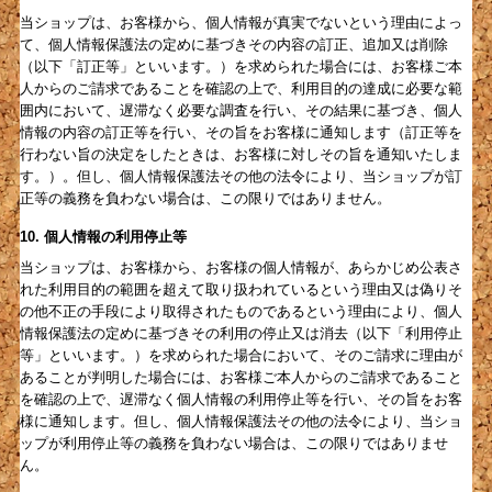
当ショップは、お客様から、個人情報が真実でないという理由によっ
て、個人情報保護法の定めに基づきその内容の訂正、追加又は削除
（以下「訂正等」といいます。）を求められた場合には、お客様ご本
人からのご請求であることを確認の上で、利用目的の達成に必要な範
囲内において、遅滞なく必要な調査を行い、その結果に基づき、個人
情報の内容の訂正等を行い、その旨をお客様に通知します（訂正等を
行わない旨の決定をしたときは、お客様に対しその旨を通知いたしま
す。）。但し、個人情報保護法その他の法令により、当ショップが訂
正等の義務を負わない場合は、この限りではありません。
10. 個人情報の利用停止等
当ショップは、お客様から、お客様の個人情報が、あらかじめ公表さ
れた利用目的の範囲を超えて取り扱われているという理由又は偽りそ
の他不正の手段により取得されたものであるという理由により、個人
情報保護法の定めに基づきその利用の停止又は消去（以下「利用停止
等」といいます。）を求められた場合において、そのご請求に理由が
あることが判明した場合には、お客様ご本人からのご請求であること
を確認の上で、遅滞なく個人情報の利用停止等を行い、その旨をお客
様に通知します。但し、個人情報保護法その他の法令により、当ショ
ップが利用停止等の義務を負わない場合は、この限りではありませ
ん。