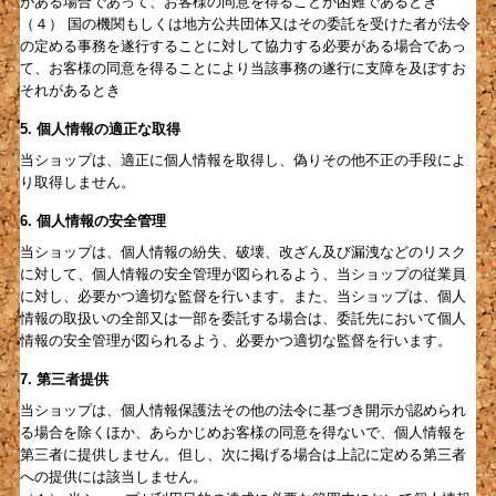
がある場合であって、お客様の同意を得ることが困難であるとき
（４） 国の機関もしくは地方公共団体又はその委託を受けた者が法令
の定める事務を遂行することに対して協力する必要がある場合であっ
て、お客様の同意を得ることにより当該事務の遂行に支障を及ぼすお
それがあるとき
5. 個人情報の適正な取得
当ショップは、適正に個人情報を取得し、偽りその他不正の手段によ
り取得しません。
6. 個人情報の安全管理
当ショップは、個人情報の紛失、破壊、改ざん及び漏洩などのリスク
に対して、個人情報の安全管理が図られるよう、当ショップの従業員
に対し、必要かつ適切な監督を行います。また、当ショップは、個人
情報の取扱いの全部又は一部を委託する場合は、委託先において個人
情報の安全管理が図られるよう、必要かつ適切な監督を行います。
7. 第三者提供
当ショップは、個人情報保護法その他の法令に基づき開示が認められ
る場合を除くほか、あらかじめお客様の同意を得ないで、個人情報を
第三者に提供しません。但し、次に掲げる場合は上記に定める第三者
への提供には該当しません。