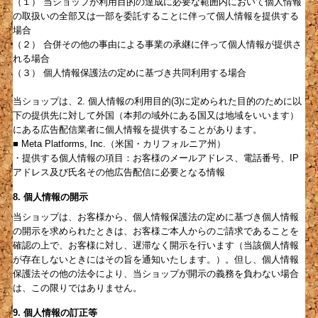
（１） 当ショップが利用目的の達成に必要な範囲内において個人情報
の取扱いの全部又は一部を委託することに伴って個人情報を提供する
場合
（２） 合併その他の事由による事業の承継に伴って個人情報が提供さ
れる場合
（３） 個人情報保護法の定めに基づき共同利用する場合
当ショップは、2. 個人情報の利用目的(3)に定められた目的のために以
下の提供先に対して外国（本邦の域外にある国又は地域をいいます）
にある広告配信業者に個人情報を提供することがあります。
■ Meta Platforms, Inc.（米国・カリフォルニア州）
・提供する個人情報の項目：お客様のメールアドレス、電話番号、IP
アドレス及び氏名その他広告配信に必要となる情報
8. 個人情報の開示
当ショップは、お客様から、個人情報保護法の定めに基づき個人情報
の開示を求められたときは、お客様ご本人からのご請求であることを
確認の上で、お客様に対し、遅滞なく開示を行います（当該個人情報
が存在しないときにはその旨を通知いたします。）。但し、個人情報
保護法その他の法令により、当ショップが開示の義務を負わない場合
は、この限りではありません。
9. 個人情報の訂正等