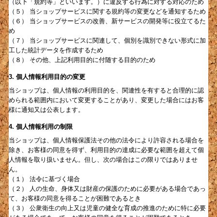
（以下「規約等」といいます。）に違反する行為に対する対応のため
（５） 当ショップサービスに関する規約等の変更などを通知するため
（６） 当ショップサービスの改善、新サービスの開発等に役立てるた
め
（７） 当ショップサービスに関連して、個別を識別できない形式に加
工した統計データを作成するため
（８） その他、上記利用目的に付随する目的のため
3. 個人情報利用目的の変更
当ショップは、個人情報の利用目的を、関連性を有すると合理的に認
められる範囲内において変更することがあり、変更した場合にはお客
様に通知又は公表します。
4. 個人情報利用の制限
当ショップは、個人情報保護法その他の法令により許容される場合を
除き、お客様の同意を得ず、利用目的の達成に必要な範囲を超えて個
人情報を取り扱いません。但し、次の場合はこの限りではありませ
ん。
（１） 法令に基づく場合
（２） 人の生命、身体又は財産の保護のために必要がある場合であっ
て、お客様の同意を得ることが困難であるとき
（３） 公衆衛生の向上又は児童の健全な育成の推進のために特に必要